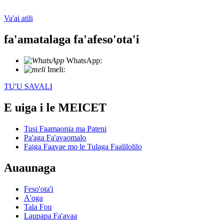
Va'ai atili
fa'amatalaga fa'afeso'ota'i
WhatsApp:
+86 18721027829
Imeli:
info@meicet.com
TU'U SAVALI
E uiga i le MEICET
Tusi Faamaonia ma Pateni
Pa'aga Fa'avaomalo
Faiga Faavae mo le Tulaga Faalilolilo
Auaunaga
Feso'ota'i
A'oga
Tala Fou
Laupapa Fa'avaa