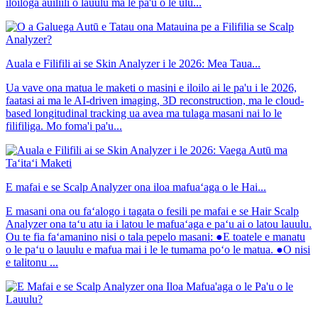
iloiloga auiliili o lauulu ma le pa'u o le ulu...
Auala e Filifili ai se Skin Analyzer i le 2026: Mea Taua...
Ua vave ona matua le maketi o masini e iloilo ai le pa'u i le 2026,
faatasi ai ma le AI-driven imaging, 3D reconstruction, ma le cloud-
based longitudinal tracking ua avea ma tulaga masani nai lo le
filifiliga. Mo foma'i pa'u...
E mafai e se Scalp Analyzer ona iloa mafuaʻaga o le Hai...
E masani ona ou faʻalogo i tagata o fesili pe mafai e se Hair Scalp
Analyzer ona taʻu atu ia i latou le mafuaʻaga e paʻu ai o latou lauulu.
Ou te fia faʻamanino nisi o tala pepelo masani: ●E toatele e manatu
o le paʻu o lauulu e mafua mai i le le tumama poʻo le matua. ●O nisi
e talitonu ...