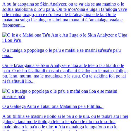
A ou faʻaaogaina se Skin Analyzer, ou te vaʻaia se ata manino o le
soifua maloloina o loʻu paʻu. Ou te aʻoaʻoina e uiga i faʻailoga vave
o le matua, mago, ma e oʻo lava i le faʻaleagaina e le la. Ou te
matauina suiga i le aluga o taimi ma maua ni faʻamatalaga vaaia e
fesoasoani...
O a ituaiga o popolega o le pa'u e mafai e se masini su'esu'e pa'u
ona...
Ou te fa'aaogaina se Skin Analyzer e iloa ai le tele o fa'afitauli o le
pa'u. O nisi o fa'afitauli masani e aofia ai fa'ailoga o le matua, foliga,
pu, lanu, mumu, ma le maualuga o le susu. Ou te siakiina fo'i pe iai
ni fa'afitauli lilo...
O a Galuega Autu e Tatau ona Matauina pe a Filifilia...
A ou filifilia se masini e iloilo ai le pa'u o le ulu, ou te taula'i atu i nei
galuega taua mo le iloiloga lelei o le pa'u o le ulu ma le soifua
maloloina o le pa'u o le ulu: ● Ata maualuga le iugafono mo le