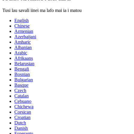
Tusi lau savali iinei ma lafo mai ia i matou
English
Chinese
Armenian
Azerbaijani
Amharic
Albanian
Arabic
Afrikaans
Belarusian
Bengali
Bosnian
Bulgarian
Basque
Czech
Catalan
Cebuano
Chichewa
Corsican
Croatian
Dutch
Danish
Esperanto