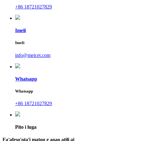
+86 18721027829
Imeli
Imeli
info@meicet.com
Whatsapp
Whatsapp
+86 18721027829
Pito i luga
Fa'afeso'ota'i matou e aoao atili ai