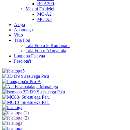
BCA200
Masini Fa'alelei
MC-A2
MC-A8
A'oga
Auaunaga
Vitio
Tala Fou
Tala Fou a le Kamupani
Tala Fou o Alamanuia
Laupapa Fa'avaa
Feso'ota'i