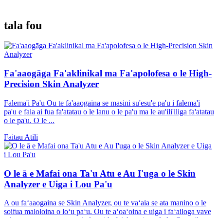
tala fou
Fa'aaogāga Fa'aklinikal ma Fa'apolofesa o le High-
Precision Skin Analyzer
Falema'i Pa'u Ou te fa'aaogaina se masini su'esu'e pa'u i falema'i
pa'u e faia ai fua fa'atatau o le lanu o le pa'u ma le au'ili'iliga fa'atatau
o le pa'u. O le ...
Faitau Atili
O le ā e Mafai ona Ta'u Atu e Au I'uga o le Skin
Analyzer e Uiga i Lou Pa'u
A ou faʻaaogaina se Skin Analyzer, ou te vaʻaia se ata manino o le
soifua maloloina o loʻu paʻu. Ou te aʻoaʻoina e uiga i faʻailoga vave