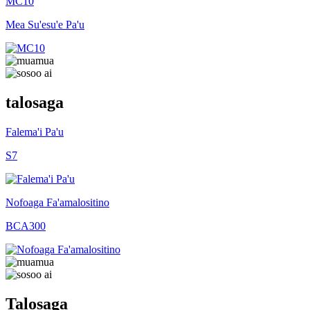
MC10
Mea Su'esu'e Pa'u
talosaga
Falema'i Pa'u
S7
Nofoaga Fa'amalositino
BCA300
Talosaga