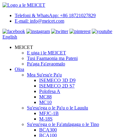
Telefoni & WhatsApp: +86 18721027829
E-mail: info@meicet.com
English
MEICET
E uiga i le MEICET
Tusi Faamaonia ma Pateni
Pa'aga Fa'avaomalo
Oloa
Mea Su'esu'e Pa'u
ISEMECO 3D D9
ISEMECO 2D S7
Polofesa A
MC88
MC10
Su'esu'ega o le Pa'u o le Lauulu
MFJC-1B
M-18S
Su'esu'ega o le Fa'atulagaga o le Tino
BCA300
BCA100