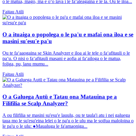
o le matua, mago, ma e oʻo lava i le faʻaleagaina e le la. Ou te iloa...
Faitau Atili
O a ituaiga o popolega o le pa'u e mafai ona iloa e se
masini su'esu'e pa'u
Ou te faʻaaogaina se Skin Analyzer e iloa ai le tele o faʻafitauli o le
paʻu. O nisi o faʻafitauli masani e aofia ai faʻailoga o le matua,
foliga, pu, lanu mumu...
Faitau Atili
O a Galuega Autū e Tatau ona Matauina pe a
Filifilia se Scalp Analyzer?
A ou filifilia se masini su'esu'e lauulu, ou te taula'i atu i nei galuega
taua mo le su'esu'eina lelei o le pa'u o le ulu ma le soifua maloloina o
le pa'u o le ulu: ●Maualuga le fa'amaoniga...