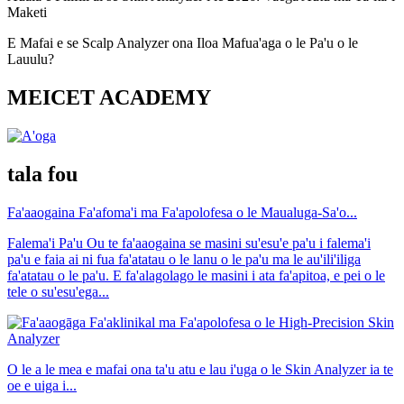
Maketi
E Mafai e se Scalp Analyzer ona Iloa Mafua'aga o le Pa'u o le
Lauulu?
MEICET ACADEMY
tala fou
Fa'aaogaina Fa'afoma'i ma Fa'apolofesa o le Maualuga-Sa'o...
Falema'i Pa'u Ou te fa'aaogaina se masini su'esu'e pa'u i falema'i
pa'u e faia ai ni fua fa'atatau o le lanu o le pa'u ma le au'ili'iliga
fa'atatau o le pa'u. E fa'alagolago le masini i ata fa'apitoa, e pei o le
tele o su'esu'ega...
O le a le mea e mafai ona ta'u atu e lau i'uga o le Skin Analyzer ia te
oe e uiga i...