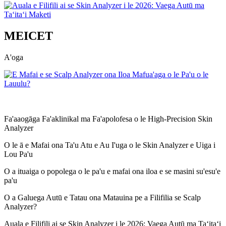
MEICET
A'oga
Fa'aaogāga Fa'aklinikal ma Fa'apolofesa o le High-Precision Skin
Analyzer
O le ā e Mafai ona Ta'u Atu e Au I'uga o le Skin Analyzer e Uiga i
Lou Pa'u
O a ituaiga o popolega o le pa'u e mafai ona iloa e se masini su'esu'e
pa'u
O a Galuega Autū e Tatau ona Matauina pe a Filifilia se Scalp
Analyzer?
Auala e Filifili ai se Skin Analyzer i le 2026: Vaega Autū ma Taʻitaʻi