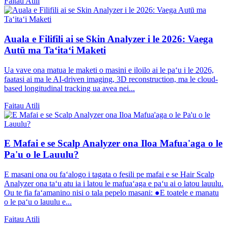
Faitau Atili
Auala e Filifili ai se Skin Analyzer i le 2026: Vaega
Autū ma Taʻitaʻi Maketi
Ua vave ona matua le maketi o masini e iloilo ai le paʻu i le 2026,
faatasi ai ma le AI-driven imaging, 3D reconstruction, ma le cloud-
based longitudinal tracking ua avea nei...
Faitau Atili
E Mafai e se Scalp Analyzer ona Iloa Mafua'aga o le
Pa'u o le Lauulu?
E masani ona ou faʻalogo i tagata o fesili pe mafai e se Hair Scalp
Analyzer ona taʻu atu ia i latou le mafuaʻaga e paʻu ai o latou lauulu.
Ou te fia faʻamanino nisi o tala pepelo masani: ●E toatele e manatu
o le paʻu o lauulu e...
Faitau Atili