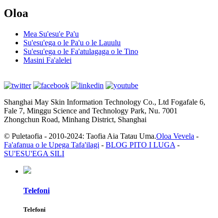
Oloa
Mea Su'esu'e Pa'u
Su'esu'ega o le Pa'u o le Lauulu
Su'esu'ega o le Fa'atulagaga o le Tino
Masini Fa'alelei
Shanghai May Skin Information Technology Co., Ltd Fogafale 6,
Fale 7, Minggu Science and Technology Park, Nu. 7001
Zhongchun Road, Minhang District, Shanghai
© Puletaofia - 2010-2024: Taofia Aia Tatau Uma.
Oloa Vevela
-
Fa'afanua o le Upega Tafa'ilagi
-
BLOG PITO I LUGA
-
SU'ESU'EGA SILI
Telefoni
Telefoni