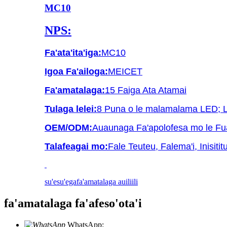
MC10
NPS:
Fa'ata'ita'iga:
MC10
Igoa Fa'ailoga:
MEICET
Fa'amatalaga:
15 Faiga Ata Atamai
Tulaga lelei:
8 Puna o le malamalama LED; Lago
OEM/ODM:
Auaunaga Fa'apolofesa mo le Fua
Talafeagai mo:
Fale Teuteu, Falema'i, Inisiti
su'esu'ega
fa'amatalaga auiliili
fa'amatalaga fa'afeso'ota'i
WhatsApp:
+86 18721027829