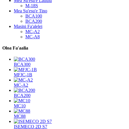
Mea Su'esu'e Lauulu
M-18S
Mea Su'esu'e Tino
BCA100
BCA200
Masini Fa'alelei
MC-A2
MC-A8
Oloa Fa'aalia
BCA300
MFJC-1B
MC-A2
BCA200
MC10
MC88
ISEMECO 2D S7