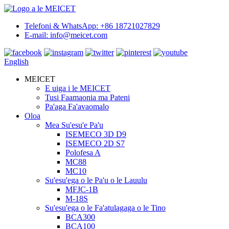
Telefoni & WhatsApp: +86 18721027829
E-mail: info@meicet.com
English
MEICET
E uiga i le MEICET
Tusi Faamaonia ma Pateni
Pa'aga Fa'avaomalo
Oloa
Mea Su'esu'e Pa'u
ISEMECO 3D D9
ISEMECO 2D S7
Polofesa A
MC88
MC10
Su'esu'ega o le Pa'u o le Lauulu
MFJC-1B
M-18S
Su'esu'ega o le Fa'atulagaga o le Tino
BCA300
BCA100