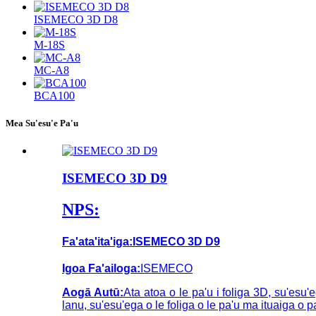
ISEMECO 3D D8
M-18S
MC-A8
BCA100
Mea Su'esu'e Pa'u
ISEMECO 3D D9
NPS:
Fa'ata'ita'iga:
ISEMECO 3D D9
Igoa Fa'ailoga:
ISEMECO
Aogā Autū:
Ata atoa o le pa'u i foliga 3D, su'esu
lanu, su'esu'ega o le foliga o le pa'u ma ituaiga o p