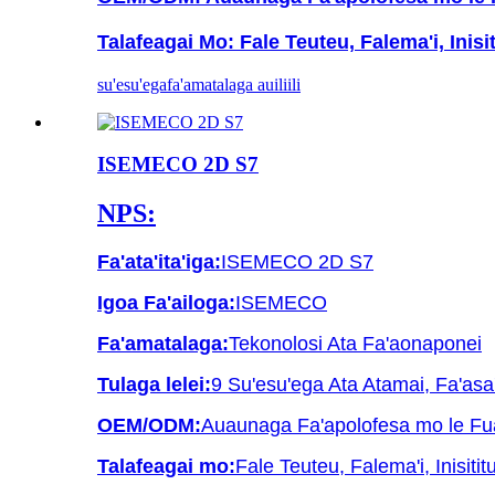
Talafeagai Mo: Fale Teuteu, Falema'i, Inis
su'esu'ega
fa'amatalaga auiliili
ISEMECO 2D S7
NPS:
Fa'ata'ita'iga:
ISEMECO 2D S7
Igoa Fa'ailoga:
ISEMECO
Fa'amatalaga:
Tekonolosi Ata Fa'aonaponei
Tulaga lelei:
9 Su'esu'ega Ata Atamai, Fa'as
OEM/ODM:
Auaunaga Fa'apolofesa mo le Fua
Talafeagai mo:
Fale Teuteu, Falema'i, Inisiti