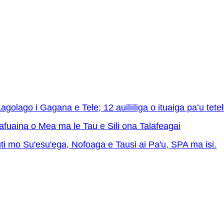
lago i Gagana e Tele; 12 auiliiliga o ituaiga paʻu tete
fuaina o Mea ma le Tau e Sili ona Talafeagai
tuti mo Su'esu'ega, Nofoaga e Tausi ai Pa'u, SPA ma isi.