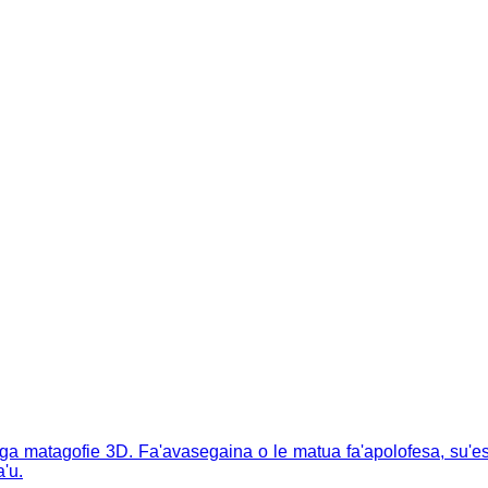
'ega matagofie 3D. Fa'avasegaina o le matua fa'apolofesa, su'e
a'u.