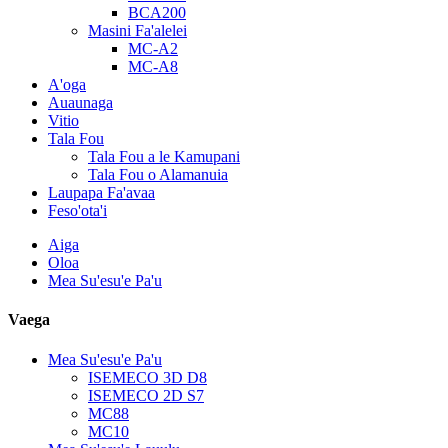
BCA200
Masini Fa'alelei
MC-A2
MC-A8
A'oga
Auaunaga
Vitio
Tala Fou
Tala Fou a le Kamupani
Tala Fou o Alamanuia
Laupapa Fa'avaa
Feso'ota'i
Aiga
Oloa
Mea Su'esu'e Pa'u
Vaega
Mea Su'esu'e Pa'u
ISEMECO 3D D8
ISEMECO 2D S7
MC88
MC10