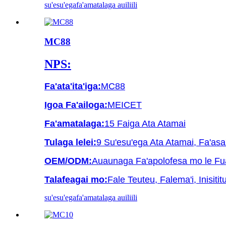
su'esu'ega
fa'amatalaga auiliili
MC88
NPS:
Fa'ata'ita'iga:
MC88
Igoa Fa'ailoga:
MEICET
Fa'amatalaga:
15 Faiga Ata Atamai
Tulaga lelei:
9 Su'esu'ega Ata Atamai, Fa'as
OEM/ODM:
Auaunaga Fa'apolofesa mo le Fua
Talafeagai mo:
Fale Teuteu, Falema'i, Inisiti
su'esu'ega
fa'amatalaga auiliili