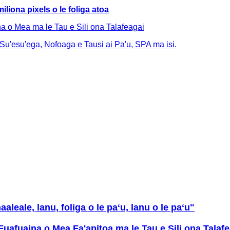
miliona pixels o le foliga atoa
 o Mea ma le Tau e Sili ona Talafeagai
o Su'esu'ega, Nofoaga e Tausi ai Pa'u, SPA ma isi.
maaleale, lanu, foliga o le paʻu, lanu o le paʻu"
fuaina o Mea Fa'apitoa ma le Tau e Sili ona Talafe