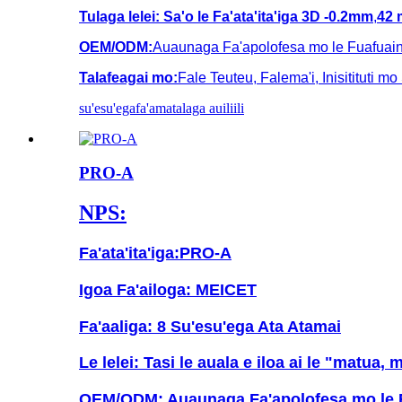
Tulaga lelei:
Sa'o le Fa'ata'ita'iga 3D -
0.2mm
,
42 
OEM/ODM:
Auaunaga Fa'apolofesa mo le Fuafuaina
Talafeagai mo:
Fale Teuteu, Falema'i, Inisitituti m
su'esu'ega
fa'amatalaga auiliili
PRO-A
NPS:
Fa'ata'ita'iga:
PRO-A
Igoa Fa'ailoga: MEICET
Fa'aaliga: 8 Su'esu'ega Ata Atamai
Le lelei: Tasi le auala e iloa ai le "matua, 
OEM/ODM: Auaunaga Fa'apolofesa mo le Fua